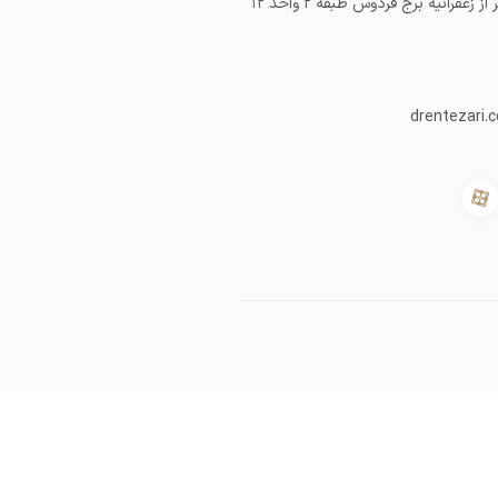
 زعفرانیه برج فردوس طبقه ۲ واحد ۱۲
drentezari.