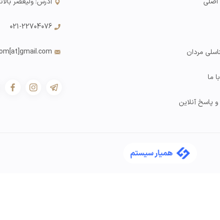
اصلی
آدرس: ولیعصر بالاتر از
021-22704076
com
[at]gmail.com
اسلی مردان
 ما
 پاسخ آنلاین