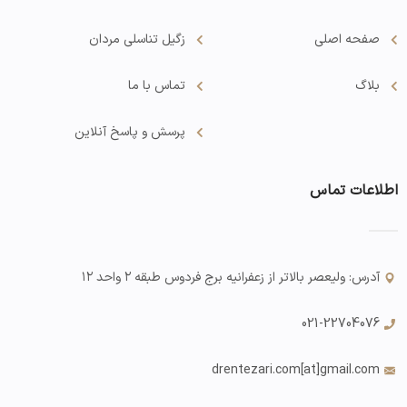
صفحه اصلی
زگیل تناسلی مردان
بلاگ
تماس با ما
پرسش و پاسخ آنلاین
اطلاعات تماس
آدرس: ولیعصر بالاتر از زعفرانیه برج فردوس طبقه ۲ واحد ۱۲
021-22704076
drentezari.com
[at]gmail.com