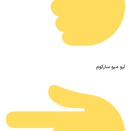
لیو میو سارکوم