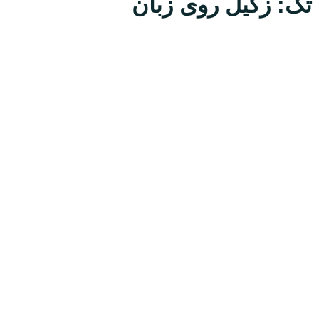
تگ: زگیل روی زبان
ارسال
قدرت گرفته از
همیارسیستم
معرفی
دکتر عباس انتظاری