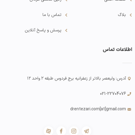
بلاگ
تماس با ما
پرسش و پاسخ آنلاین
اطلاعات تماس
آدرس: ولیعصر بالاتر از زعفرانیه برج فردوس طبقه ۲ واحد ۱۲
021-22704076
drentezari.com
[at]gmail.com