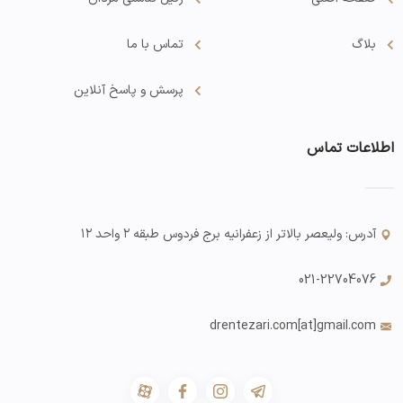
بلاگ
تماس با ما
پرسش و پاسخ آنلاین
اطلاعات تماس
آدرس: ولیعصر بالاتر از زعفرانیه برج فردوس طبقه ۲ واحد ۱۲
021-22704076
drentezari.com
[at]gmail.com