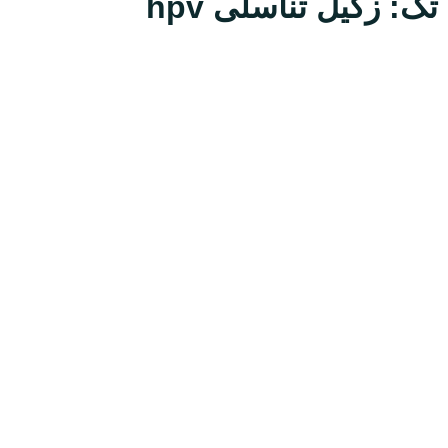
تگ: زگیل تناسلی hpv
ارسال
قدرت گرفته از
همیارسیستم
معرفی
دکتر عباس انتظاری