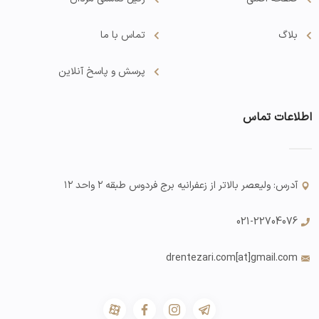
بلاگ
تماس با ما
پرسش و پاسخ آنلاین
اطلاعات تماس
آدرس: ولیعصر بالاتر از زعفرانیه برج فردوس طبقه ۲ واحد ۱۲
021-22704076
drentezari.com
[at]gmail.com