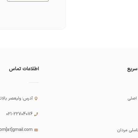
سریع
اطلاعات تماس
اصلی
آدرس: ولیعصر بالاتر از
021-22704076
com
[at]gmail.com
اسلی مردان