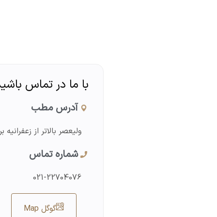
با ما در تماس باشید
آدرس مطب
ولیعصر بالاتر از زعفرانیه برج ف
شماره تماس
021-22704076
گوگل Map