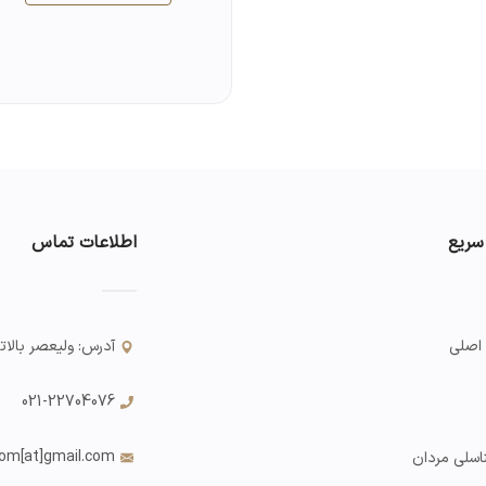
سریع
اطلاعات تماس
اصلی
آدرس: ولیعصر بالاتر از
021-22704076
com
[at]gmail.com
اسلی مردان