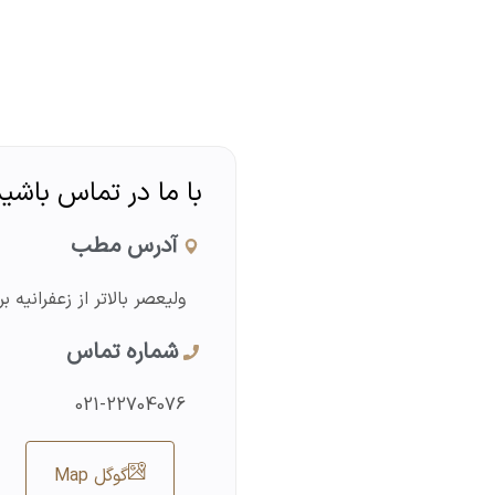
با ما در تماس باشید
آدرس مطب
ولیعصر بالاتر از زعفرانیه برج ف
شماره تماس
021-22704076
گوگل Map