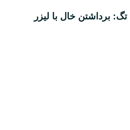
تگ: برداشتن خال با لیزر
معرفی
دکتر عباس انتظاری